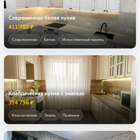
Современная белая кухня
411 783 ₽
Современная
Белая
Искусственный камень
Классическая кухня с эмалью
354 796 ₽
Классическая
Эмаль
Премиум