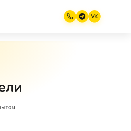
VK
бели
пытом